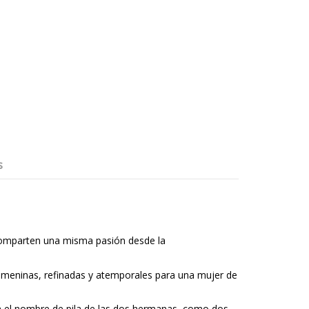
s
comparten una misma pasión desde la
femeninas, refinadas y atemporales para una mujer de
con el nombre de pila de las dos hermanas, como dos