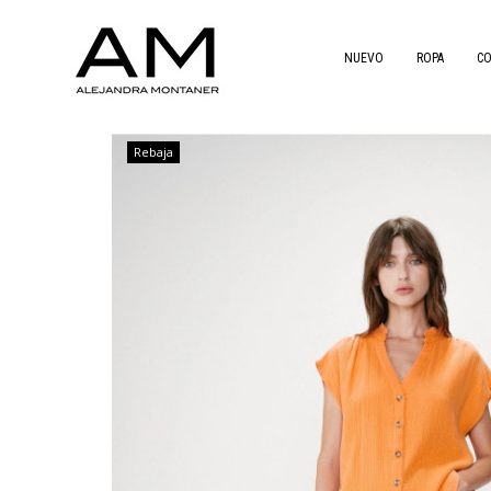
NUEVO
ROPA
C
Rebaja