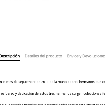
Descripción
Detalles del producto
Envios y Devolucione
 en el mes de septiembre de 2011 de la mano de tres hermanos que 
el esfuerzo y dedicación de estos tres hermanos surgen colecciones 
dores y sus prendas mezclan tres personalidades totalmente distintas 