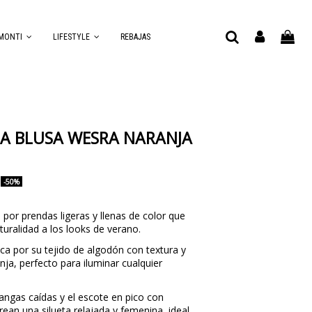
MONTI
LIFESTYLE
REBAJAS
LA BLUSA WESRA NARANJA
-50%
por prendas ligeras y llenas de color que
turalidad a los looks de verano.
ca por su tejido de algodón con textura y
nja, perfecto para iluminar cualquier
mangas caídas y el escote en pico con
ean una silueta relajada y femenina, ideal