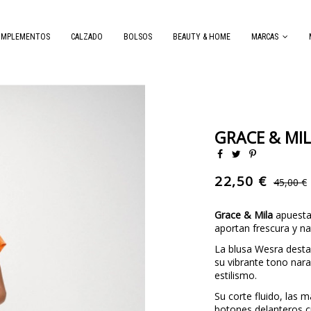
OMPLEMENTOS
CALZADO
BOLSOS
BEAUTY & HOME
MARCAS
GRACE & MI
22,50 €
45,00 €
Grace & Mila
apuesta 
aportan frescura y na
La blusa Wesra desta
su vibrante tono nara
estilismo.
Su corte fluido, las 
botones delanteros cr