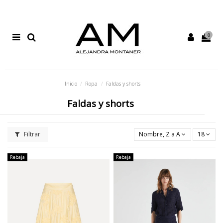
0
Inicio
Ropa
Faldas y shorts
Faldas y shorts
Filtrar
Nombre, Z a A
18
Rebaja
Rebaja