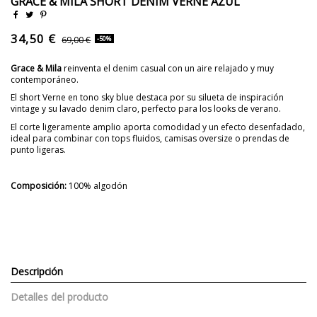
GRACE & MILA SHORT DENIM VERNE AZUL
34,50 €
69,00 €
-50%
Grace & Mila
reinventa el denim casual con un aire relajado y muy
contemporáneo.
El short Verne en tono sky blue destaca por su silueta de inspiración
vintage y su lavado denim claro, perfecto para los looks de verano.
El corte ligeramente amplio aporta comodidad y un efecto desenfadado,
ideal para combinar con tops fluidos, camisas oversize o prendas de
punto ligeras.
Composición:
100% algodón
Descripción
Detalles del producto