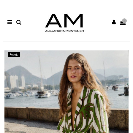
0
Rebaja