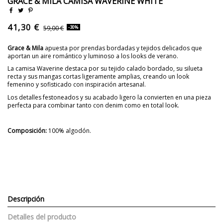
GRACE & MILA CAMISA WAVERINE WHITE
41,30 €
59,00 €
-30%
Grace & Mila
apuesta por prendas bordadas y tejidos delicados que
aportan un aire romántico y luminoso a los looks de verano.
La camisa Waverine destaca por su tejido calado bordado, su silueta
recta y sus mangas cortas ligeramente amplias, creando un look
femenino y sofisticado con inspiración artesanal.
Los detalles festoneados y su acabado ligero la convierten en una pieza
perfecta para combinar tanto con denim como en total look.
Composición:
100% algodón.
Descripción
Detalles del producto