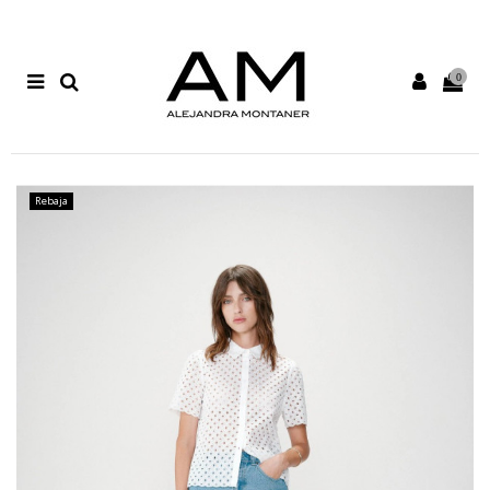
0
Rebaja