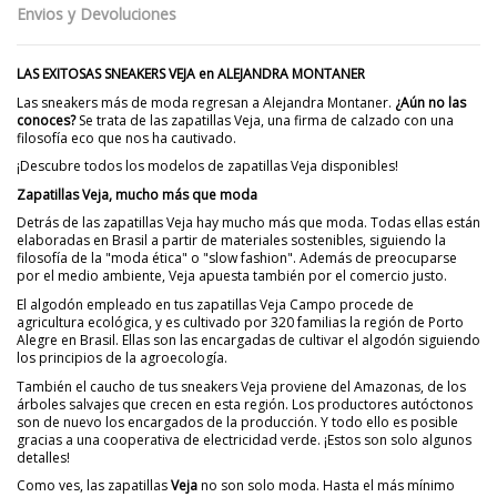
Envios y Devoluciones
LAS EXITOSAS SNEAKERS VEJA en ALEJANDRA MONTANER
Las sneakers más de moda regresan a Alejandra Montaner.
¿Aún no las
conoces?
Se trata de las zapatillas Veja, una firma de calzado con una
filosofía eco que nos ha cautivado.
¡Descubre todos los modelos de zapatillas Veja disponibles!
Zapatillas Veja, mucho más que moda
Detrás de las zapatillas Veja hay mucho más que moda. Todas ellas están
elaboradas en Brasil a partir de materiales sostenibles, siguiendo la
filosofía de la "moda ética" o "slow fashion". Además de preocuparse
por el medio ambiente, Veja apuesta también por el comercio justo.
El algodón empleado en tus zapatillas Veja Campo procede de
agricultura ecológica, y es cultivado por 320 familias la región de Porto
Alegre en Brasil. Ellas son las encargadas de cultivar el algodón siguiendo
los principios de la agroecología.
También el caucho de tus sneakers Veja proviene del Amazonas, de los
árboles salvajes que crecen en esta región. Los productores autóctonos
son de nuevo los encargados de la producción. Y todo ello es posible
gracias a una cooperativa de electricidad verde. ¡Estos son solo algunos
detalles!
Como ves, las zapatillas
Veja
no son solo moda. Hasta el más mínimo