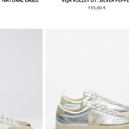
T NATURAL EAGLE
VEJA VOLLEY OT. SILVER PEPP
€
135,00 €