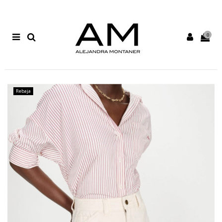
0
Rebaja