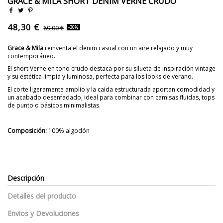
GRACE & MILA SHORT DENIM VERNE CRUDO
48,30 €
69,00 €
-30%
Grace & Mila
reinventa el denim casual con un aire relajado y muy
contemporáneo.
El short Verne en tono crudo destaca por su silueta de inspiración vintage
y su estética limpia y luminosa, perfecta para los looks de verano.
El corte ligeramente amplio y la caída estructurada aportan comodidad y
un acabado desenfadado, ideal para combinar con camisas fluidas, tops
de punto o básicos minimalistas.
Composición:
100% algodón
Descripción
Detalles del producto
Envios y Devoluciones